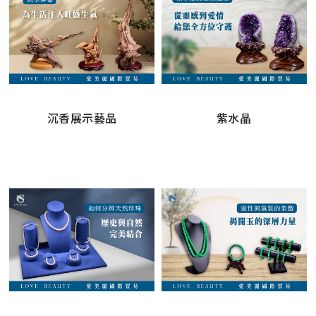
沉香展示藝品
紫水晶