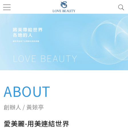
ABOUT
創辦人 / 黃㛄亭
愛美麗-用美連結世界