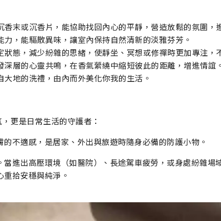
沉香末或沉香片，能協助找回內心的平靜，營造放鬆的氛圍，
能力，能驅散異味，讓室內保持自然清新的淡雅芬芳。
定狀態，減少紛雜的思緒，使靜坐、冥想或修禪時更加專注，
發深層的心靈共鳴，在香氣縈繞中縮短彼此的距離，增進情誼
自大地的洗禮，由內而外美化你我的生活。
氛，更是日常生活的守護者：
膚的不適感，是居家、外出與旅遊時隨身必備的防護小物。
。當進出高壓環境（如醫院）、長途駕車疲勞，或身處紛雜場
心重拾安穩與純淨。