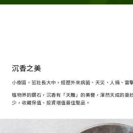
沉香之美
小樹苗，茁壯長大中，經歷外來病菌、天災、人禍、雷擊
植物界的鑽石，沉香有「天雕」的美譽，渾然天成的曼
少，收藏保值、投資增值最佳聖品。