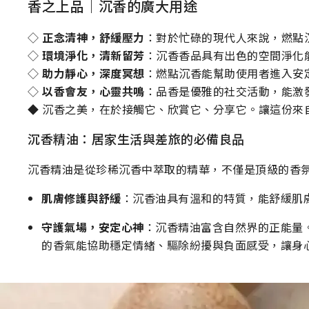
香之上品｜沉香的廣大用途
◇
正念清神，舒緩壓力
：對於忙碌的現代人來說，燃點
◇
環境淨化，清新留芳
：沉香香品具有出色的空間淨化
◇
助力靜心，深度冥想
：燃點沉香能幫助使用者進入安
◇
以香會友，心靈共鳴
：品香是優雅的社交活動，能激
◆ 沉香之美，在於接觸它、欣賞它、分享它。讓這份來
沉香精油：居家生活與差旅的必備良品
沉香精油是從珍稀沉香中萃取的精華，不僅是頂級的香
肌膚修護與舒緩
：沉香油具有溫和的特質，能舒緩肌
守護氣場，安定心神
：沉香精油富含自然界的正能量
的香氣能協助穩定情緒、驅除紛擾與負面感受，讓身