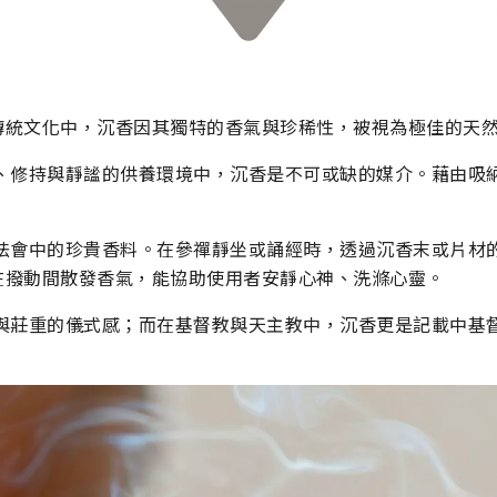
傳統文化中，沉香因其獨特的香氣與珍稀性，被視為極佳的天
、修持與靜謐的供養環境中，沉香是不可或缺的媒介。藉由吸
法會中的珍貴香料。在參禪靜坐或誦經時，透過沉香末或片材
在撥動間散發香氣，能協助使用者安靜心神、洗滌心靈。
與莊重的儀式感；而在基督教與天主教中，沉香更是記載中基