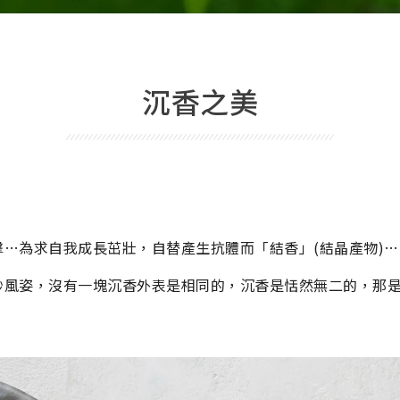
沉香之美
…為求自我成長茁壯，自替產生抗體而「結香」(結晶產物)…
妙風姿，沒有一塊沉香外表是相同的，沉香是恬然無二的，那