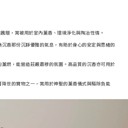
然餽贈，常被用於室內薰香、環境淨化與陶冶性情。
納沉香那份沉靜優雅的氣息，有助於身心的安定與思緒的
的薰燃，能營造莊嚴肅穆的氛圍。高品質的沉香亦可用於
督降世的寶物之一，常用於神聖的薰香儀式與驅除負能