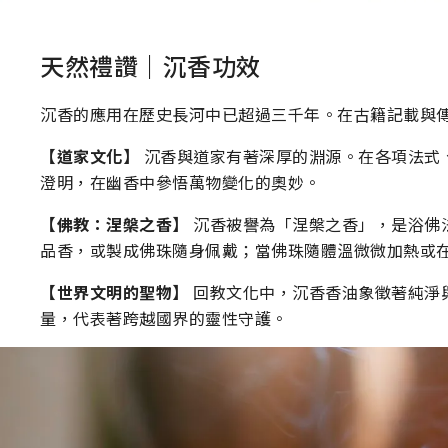
天然禮讚｜沉香功效
沉香的應用在歷史長河中已超過三千年。在古籍記載與
【道家文化】
沉香與道家有著深厚的淵源。在各項法式
澄明，在幽香中參悟萬物變化的奧妙。
【佛教：涅槃之香】
沉香被譽為「涅槃之香」，是浴佛
品香，或製成佛珠隨身佩戴；當佛珠隨體溫微微加熱或
【世界文明的聖物】
回教文化中，沉香香油象徵著純淨
量，代表著跨越國界的靈性守護。