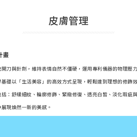
皮膚管理
計畫
統開刀與針劑，維持表情自然不僵硬，運用專利儀器的物理壓
學基礎以「生活美容」的高效方式呈現，輕鬆達到理想的修飾
包括：舒緩細紋、輪廓修飾、緊緻修復、透亮白皙、淡化瑕疵
中展現煥然一新的美感。