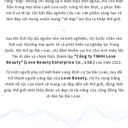
rằng "Đẹp" không chỉ dừng lại ở diện mạo bên ngoài, mà còn hiện
hữu trong mọi khía cạnh của cuộc sống từ ẩm thực, y phục đến
nơi ở và đi lại. Chị bắt đầu nghiên cứu các sản phẩm sáng tạo về
làm đẹp với mong muốn mang "Vẻ đẹp" lan tỏa ra khắp thế giới.
_
Sau khi tích lũy đủ nguồn vốn và kinh nghiệm, chị bước chân vào
lĩnh vực thương mại quốc tế và phát triển sự nghiệp tại Trung
Quốc. Khi trở lại Đài Loan, chị đảm nhiệm vai trò Chủ tịch Hiệp hội
Tân di dân và chính thức thành lập
"Công ty TNHH Love
Beauty" (Love Beauty Enterprise Co., Ltd.)
vào năm 2022.
Từ một người phụ nữ Việt Nam sang định cư tại Đài Loan, nay đã
trở thành người sáng lập của
Love Beauty
, chị hy vọng bằng
chính nỗ lực của mình sẽ mang cái đẹp đến với thế giới, đồng thời
giúp thế giới nhìn thấy được vẻ đẹp và tài năng của cộng đồng Tân
di dân tại Đài Loan.