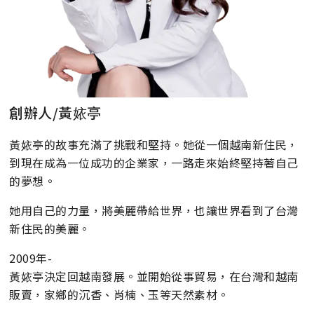
創辦人/黃㛄亭
黃㛄亭的故事充滿了挑戰和堅持。她從一個越南新住⺠，
到現在成為一位成功的企業家，一路走來始終堅持著自己
的夢想。
她用自己的力量，將美麗帶給世界，也讓世界看到了台灣
新住⺠的美麗。
2009年-
黃㛄亭決定回越南發展。並開始從事貿易，在台灣和越南
販賣，家鄉的沉香、肖楠、玉等天然素材。