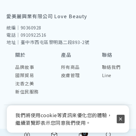
愛美麗興業有限公司 Love Beauty
統編｜90360928
電話｜0910922516
地址｜臺中市西屯區黎明路二段893-2號
關於
產品
聯絡
品牌故事
所有商品
聯絡我們
國際貿易
皮膚管理
Line
沈香之美
新住民服務
COPYRIGHT © 2025 BEGINLOVEBEAUTY.COM ALL
我們將使用cookie等資訊來優化您的體驗，
RIGHTS RESERVED.
使用條款
隱私權政策
繼續瀏覽即表示您同意我們使用。
0