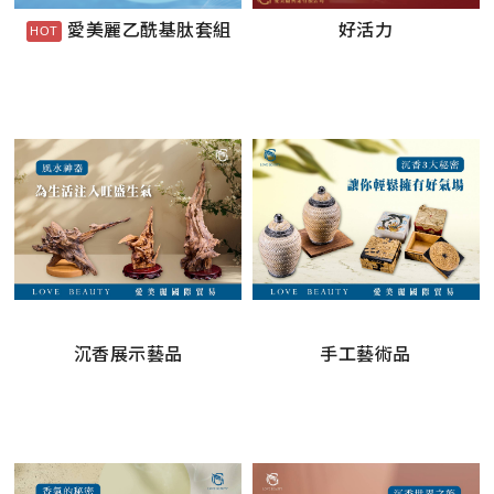
愛美麗乙酰基肽套組
好活力
沉香展示藝品
手工藝術品