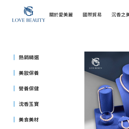
關於愛美麗
國際貿易
沉香之
熱銷精選
美妝保養
營養保健
沈香玉寶
美食美材