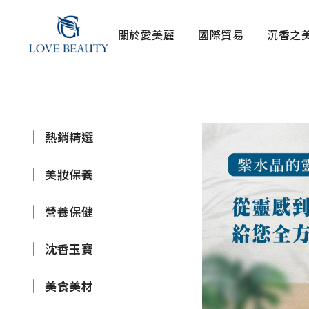
關於愛美麗
國際貿易
沉香之
熱銷精選
美妝保養
營養保健
沈香玉寶
美食美材