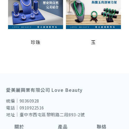
珍珠
玉
愛美麗興業有限公司 Love Beauty
統編｜90360928
電話｜0910922516
地址｜臺中市西屯區黎明路二段893-2號
關於
產品
聯絡