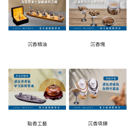
沉香精油
沉香塊
點香工藝
沉香項鍊