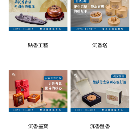
點香工藝
沉香塔
沉香墨寶
沉香盤香