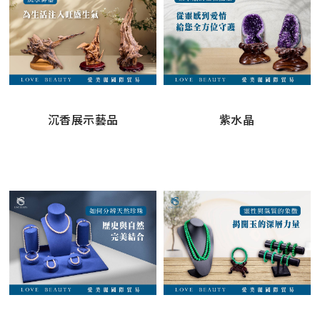
沉香展示藝品
紫水晶