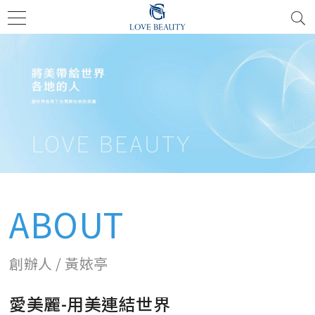
ABOUT
創辦人 / 黃㛄亭
愛美麗-用美連結世界